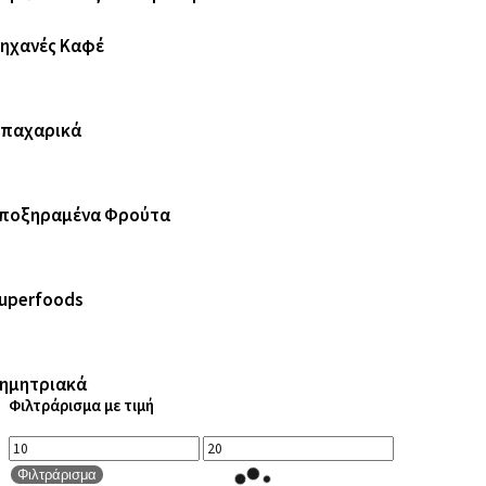
ηχανές Καφέ
παχαρικά
ποξηραμένα Φρούτα
uperfoods
ημητριακά
Φιλτράρισμα με τιμή
Ελάχιστη
Μέγιστη
τιμή
τιμή
Φιλτράρισμα