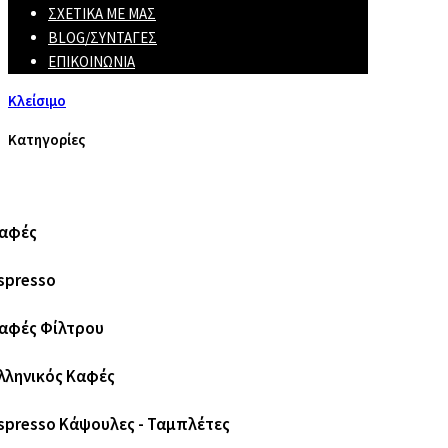
ΣΧΕΤΙΚΆ ΜΕ ΜΑΣ
BLOG/ΣΥΝΤΑΓΈΣ
ΕΠΙΚΟΙΝΩΝΊΑ
Κλείσιμο
Κατηγορίες
αφές
spresso
αφές Φίλτρου
λληνικός Καφές
spresso Κάψουλες - Ταμπλέτες