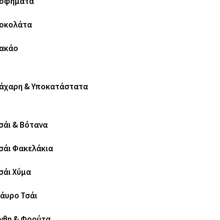
οφήματα
οκολάτα
ακάο
άχαρη & Υποκατάστατα
σάι & Βότανα
σάι Φακελάκια
σάι Χύμα
άυρο Τσάι
νθη & Φρούτα