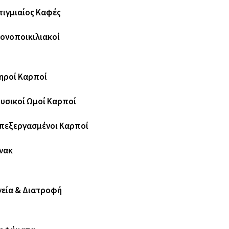
τιγμιαίος Καφές
ονοποικιλιακοί
ηροί Καρποί
υσικοί Ωμοί Καρποί
πεξεργασμένοι Καρποί
νακ
γεία & Διατροφή