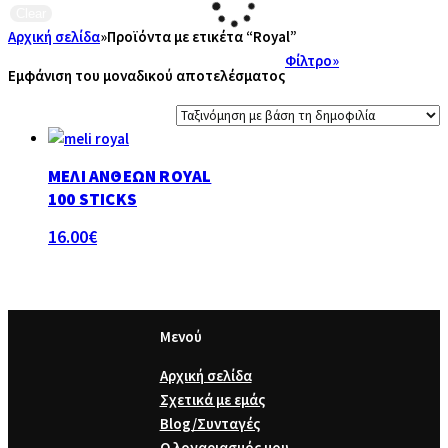
Clear
Αρχική σελίδα
»
Προϊόντα με ετικέτα “Royal”
Φίλτρο»
Εμφάνιση του μοναδικού αποτελέσματος
ΜΈΛΙ ΑΝΘΈΩΝ ROYAL
100 STICKS
16.00
€
Μενού
Αρχική σελίδα
Σχετικά με εμάς
Blog/Συνταγές
Ο λογαριασμός μου