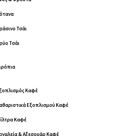
ότανα
ράσινο Τσάι
ρύο Τσάι
ιρόπια
ξοπλισμός Καφέ
αθαριστικά Εξοπλισμού Καφέ
ίλτρα Καφέ
ργαλεία & Αξεσουάρ Καφέ