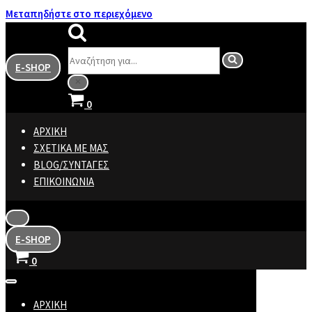
Μεταπηδήστε στο περιεχόμενο
Αναζήτηση
E-SHOP
για...
Καλάθι
0
ΑΡΧΙΚΉ
ΣΧΕΤΙΚΆ ΜΕ ΜΑΣ
BLOG/ΣΥΝΤΑΓΈΣ
ΕΠΙΚΟΙΝΩΝΊΑ
Μενού
πλοήγησης
E-SHOP
Καλάθι
0
Μενού
πλοήγησης
ΑΡΧΙΚΉ