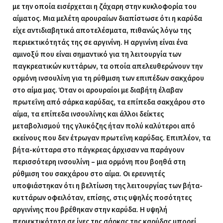
με την οποία εισέρχεται η ζάχαρη στην κυκλοφορία του
αίματος. Μια μελέτη αρουραίων διαπίστωσε ότι η καρύδα
είχε αντιδιαβητικά αποτελέσματα, πιθανώς λόγω της
περιεκτικότητάς της σε αργινίνη. Η αργινίνη είναι ένα
αμινοξύ που είναι σημαντικό για τη λειτουργία των
παγκρεατικών κυττάρων, τα οποία απελευθερώνουν την
ορμόνη ινσουλίνη για τη ρύθμιση των επιπέδων σακχάρου
στο αίμα μας. Όταν οι αρουραίοι με διαβήτη έλαβαν
πρωτεΐνη από σάρκα καρύδας, τα επίπεδα σακχάρου στο
αίμα, τα επίπεδα ινσουλίνης και άλλοι δείκτες
μεταβολισμού της γλυκόζης ήταν πολύ καλύτεροι από
εκείνους που δεν έτρωγαν πρωτεΐνη καρύδας. Επιπλέον, τα
βήτα-κύτταρα στο πάγκρεας άρχισαν να παράγουν
περισσότερη ινσουλίνη – μια ορμόνη που βοηθά στη
ρύθμιση του σακχάρου στο αίμα. Οι ερευνητές
υποψιάστηκαν ότι η βελτίωση της λειτουργίας των βήτα-
κυττάρων οφειλόταν, επίσης, στις υψηλές ποσότητες
αργινίνης που βρέθηκαν στην καρύδα. Η υψηλή
περιεκτικότητα σε ίνες της σάρκας της καρύδας μπορεί