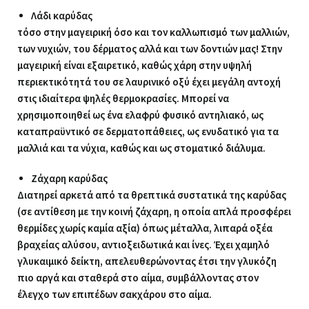
Λάδι καρύδας
τόσο στην μαγειρική όσο και τον καλλωπισμό των μαλλιών,
των νυχιών, του δέρματος αλλά και των δοντιών μας! Στην
μαγειρική είναι εξαιρετικό, καθώς χάρη στην υψηλή
περιεκτικότητά του σε λαυρινικό οξύ έχει μεγάλη αντοχή
στις ιδιαίτερα ψηλές θερμοκρασίες. Μπορεί να
χρησιμοποιηθεί ως ένα ελαφρύ φυσικό αντηλιακό, ως
καταπραϋντικό σε δερματοπάθειες, ως ενυδατικό για τα
μαλλιά και τα νύχια, καθώς και ως στοματικό διάλυμα.
Ζάχαρη καρύδας
Διατηρεί αρκετά από τα θρεπτικά συστατικά της καρύδας
(σε αντίθεση με την κοινή ζάχαρη, η οποία απλά προσφέρει
θερμίδες χωρίς καμία αξία) όπως μέταλλα, λιπαρά οξέα
βραχείας αλύσου, αντιοξειδωτικά και ίνες. Έχει χαμηλό
γλυκαιμικό δείκτη, απελευθερώνοντας έτσι την γλυκόζη
πιο αργά και σταθερά στο αίμα, συμβάλλοντας στον
έλεγχο των επιπέδων σακχάρου στο αίμα.