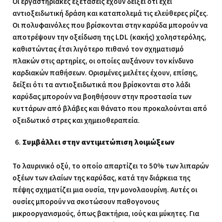
Οι εργαστηριακές εξετάσεις έχουν δείξει ότι έχει
αντιοξειδωτική δράση και καταπολεμά τις ελεύθερες ρίζες.
Οι πολυφαινόλες που βρίσκονται στην καρύδα μπορούν να
αποτρέψουν την οξείδωση της LDL (κακής) χοληστερόλης,
καθιστώντας έτσι λιγότερο πιθανό τον σχηματισμό
πλακών στις αρτηρίες, οι οποίες αυξάνουν τον κίνδυνο
καρδιακών παθήσεων. Ορισμένες μελέτες έχουν, επίσης,
δείξει ότι τα αντιοξειδωτικά που βρίσκονται στο λάδι
καρύδας μπορούν να βοηθήσουν στην προστασία των
κυττάρων από βλάβες και θάνατο που προκαλούνται από
οξειδωτικό στρες και χημειοθεραπεία.
Συμβάλλει στην αντιμετώπιση λοιμώξεων
Το λαυρινικό οξύ, το οποίο απαρτίζει το 50% των λιπαρών
οξέων των ελαίων της καρύδας, κατά την διάρκεια της
πέψης σχηματίζει μια ουσία, την μονολαουρίνη. Αυτές οι
ουσίες μπορούν να σκοτώσουν παθογονους
μικροοργανισμούς, όπως βακτήρια, ιούς και μύκητες. Για