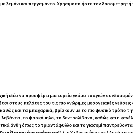
ο με λεμόνι και περγαμόντο. Χρησιμοποιήστε τον δοσομετρητή
χική ιδέα να προσφέρει μια ευρεία γκάμα τσαγιών συνδυασμέν
τσι στους πελάτες του τις πιο γνώριμες μεσογειακές γεύσεις
καθώς και τα μπαχαρικά, βρίσκουν με το πιο φυσικό τρόπο τη
 λεβάντα, το φασκόμηλο, το δεντρολίβανο, καθώς και η κανέλ
ατικά άνθη όπως το τριαντάφυλλο και το γιασεμί παντρεύονται
ζει χίλια και ένα πρόσωπα"
. (Lu Yu 8ος αιώνας μχ.) Αυτά τα