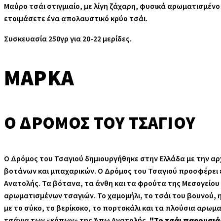
Μαύρο τσάι στιγμιαίο, με λίγη ζάχαρη, φυσικά αρωματισμέν
ετοιμάσετε ένα απολαυστικό κρύο τσάι.
Συσκευασία 250γρ για 20-22 μερίδες.
ΜΆΡΚΑ
Ο ΔΡΌΜΟΣ ΤΟΥ ΤΣΑΓΙΟΎ
O Δρόμος του Τσαγιού δημιουργήθηκε στην Ελλάδα με την αρ
βοτάνων και μπαχαρικών. O Δρόμος του Τσαγιού προσφέρει έ
Ανατολής. Τα βότανα, τα άνθη και τα φρούτα της Μεσογείου 
αρωματισμένων τσαγιών. Το χαμομήλι, το τσάι του βουνού, η
με το σύκο, το βερίκοκο, το πορτοκάλι και τα πλούσια αρωμ
τσάγια των «κήπων» της Άπω Ανατολής.
"Το τσάι παρουσιά