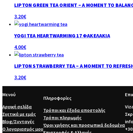
LIPTON GREEN TEA ORIENT – A MOMENT TO BALAN
3.20
€
YOGI TEA HEARTWARMING 17 ΦΑΚΕΛΆΚΙΑ
4.00
€
LIPTON STRAWBERRY TEA – A MOMENT TO REFRES
3.20
€
Μενού
Επι
Πληροφορίες
Αρχική σελίδα
Viz
Τρόποι και έξοδα αποστολής
Σχετικά με εμάς
Σκρ
Τρόποι πληρωμής
Blog/Συνταγές
inf
Όροι χρήσης και προσωπικά δεδομένα
Ο λογαριασμός μου
+30
Επιστροφές & Αλλαγές