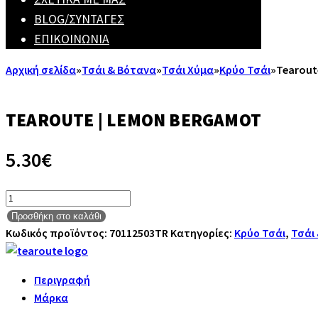
BLOG/ΣΥΝΤΑΓΈΣ
ΕΠΙΚΟΙΝΩΝΊΑ
Αρχική σελίδα
»
Τσάι & Βότανα
»
Τσάι Χύμα
»
Κρύο Τσάι
»
Tearout
TEAROUTE | LEMON BERGAMOT
5.30
€
Tearoute
|
Προσθήκη στο καλάθι
Lemon
Κωδικός προϊόντος:
70112503TR
Κατηγορίες:
Κρύο Τσάι
,
Τσάι
Bergamot
ποσότητα
Περιγραφή
Μάρκα