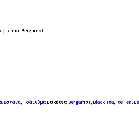
e | Lemon Bergamot
 & Βότανα
,
Τσάι Χύμα
Ετικέτες:
Bergamot
,
Black Tea
,
Ice Tea
,
L