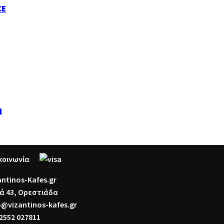
CE
H
κοινωνία
antinos-Kafes.gr
ά 43, Ορεστιάδα
o@vizantinos-kafes.gr
2552 027811