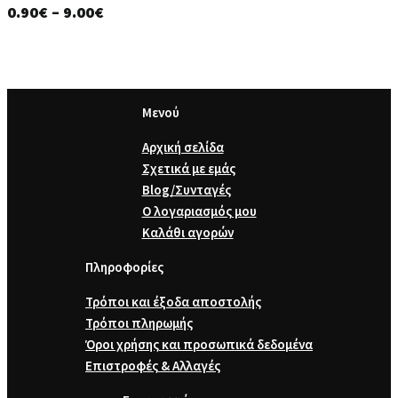
Price
0.90
€
–
9.00
€
range:
range:
1.50€
0.90€
through
through
15.00€
9.00€
Μενού
Αρχική σελίδα
Σχετικά με εμάς
Blog/Συνταγές
Ο λογαριασμός μου
Καλάθι αγορών
Πληροφορίες
Τρόποι και έξοδα αποστολής
Τρόποι πληρωμής
Όροι χρήσης και προσωπικά δεδομένα
Επιστροφές & Αλλαγές