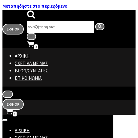
Μεταπηδήστε στο περιεχόμενο
Αναζήτηση
E-SHOP
για...
2
Καλάθι
ΑΡΧΙΚΉ
ΣΧΕΤΙΚΆ ΜΕ ΜΑΣ
BLOG/ΣΥΝΤΑΓΈΣ
ΕΠΙΚΟΙΝΩΝΊΑ
Μενού
πλοήγησης
E-SHOP
2
Καλάθι
Μενού
πλοήγησης
ΑΡΧΙΚΉ
ΣΧΕΤΙΚΆ ΜΕ ΜΑΣ