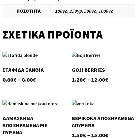
ΠΟΣΟΤΗΤΑ
100γρ, 250γρ, 500γρ, 1000γρ
ΣΧΕΤΙΚΆ ΠΡΟΪΌΝΤΑ
ΣΤΑΦΊΔΑ ΞΑΝΘΙΆ
GOJI BERRIES
Price
Price
0.80
€
–
8.00
€
1.20
€
–
12.00
€
range:
range:
0.80€
1.20€
through
through
8.00€
12.00€
ΔΑΜΆΣΚΗΝΑ
ΒΕΡΊΚΟΚΑ ΑΠΟΞΗΡΑΜΈΝΑ
ΑΠΟΞΗΡΑΜΈΝΑ ΜΕ
ΑΠΎΡΗΝΑ
ΠΥΡΉΝΑ
Price
1.50
€
–
15.00
€