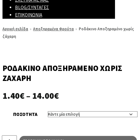
BLOG/ΣΥΝΤΑΓΈΣ
ΕΠΙΚΟΙΝΩΝΊΑ
Αρχική σελίδα
»
Αποξηραμένα Φρούτα
»
Ροδάκινο Αποξηραμένο χωρίς
ζάχαρη
ΡΟΔΆΚΙΝΟ ΑΠΟΞΗΡΑΜΈΝΟ ΧΩΡΊΣ
ΖΆΧΑΡΗ
Price
1.40
€
–
14.00
€
range:
1.40€
ΠΟΣΟΤΗΤΑ
through
14.00€
Ροδάκινο