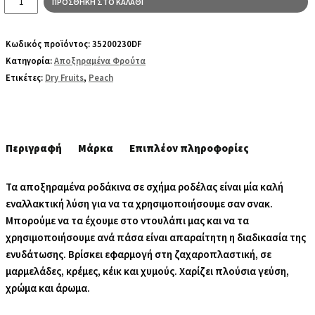
ΠΡΟΣΘΉΚΗ ΣΤΟ ΚΑΛΆΘΙ
Αποξηραμένο
χωρίς
Κωδικός προϊόντος:
35200230DF
ζάχαρη
Κατηγορία:
Αποξηραμένα Φρούτα
ποσότητα
Ετικέτες:
Dry Fruits
,
Peach
Περιγραφή
Μάρκα
Επιπλέον πληροφορίες
Τα αποξηραμένα ροδάκινα σε σχήμα ροδέλας είναι μία καλή
εναλλακτική λύση για να τα χρησιμοποιήσουμε σαν σνακ.
Μπορούμε να τα έχουμε στο ντουλάπι μας και να τα
χρησιμοποιήσουμε ανά πάσα είναι απαραίτητη η διαδικασία της
ενυδάτωσης. Βρίσκει εφαρμογή στη ζαχαροπλαστική, σε
μαρμελάδες, κρέμες, κέικ και χυμούς. Χαρίζει πλούσια γεύση,
χρώμα και άρωμα.