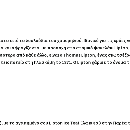
α από τα λουλούδια του χαμομηλιού. Ιδανικό για τις κρύες νύ
ύτα και σφραγίζονται με προσοχή στο ατομικό φακελάκι Lipto
σσότερο από κάθε άλλο, είναι ο Thomas Lipton, ένας σκωτσέ
τεϊοποτείο στη Γλασκόβη το 1871. Ο Lipton χάρισε το όνομα
 με το αγαπημένο σου Lipton Ice Tea! Έλα κι εσύ στην Παρέα 