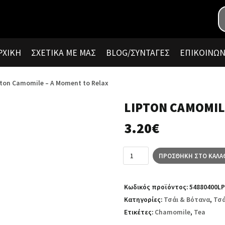
ΡΧΙΚΉ
ΣΧΕΤΙΚΆ ΜΕ ΜΑΣ
BLOG/ΣΥΝΤΑΓΈΣ
ΕΠΙΚΟΙΝΩΝ
pton Camomile – A Moment to Relax
LIPTON CAMOMIL
3.20
€
ΠΡΟΣΘΉΚΗ ΣΤΟ ΚΑΛΆ
Κωδικός προϊόντος:
54880400LP
Κατηγορίες:
Τσάι & Βότανα
,
Τσά
Ετικέτες:
Chamomile
,
Tea