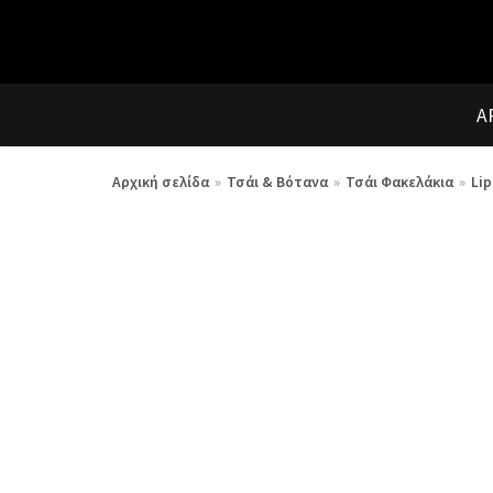
Μεταπηδήστε
στο
περιεχόμενο
Α
Αρχική σελίδα
»
Τσάι & Βότανα
»
Τσάι Φακελάκια
»
Li