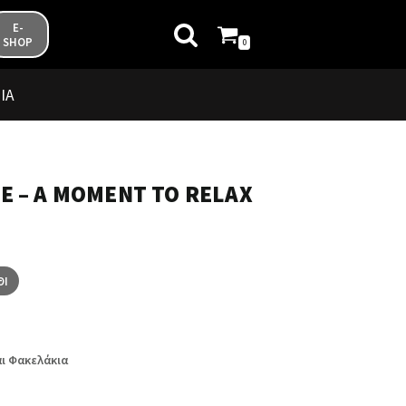
E-
SHOP
0
ΊΑ
E – A MOMENT TO RELAX
ΘΙ
ι Φακελάκια