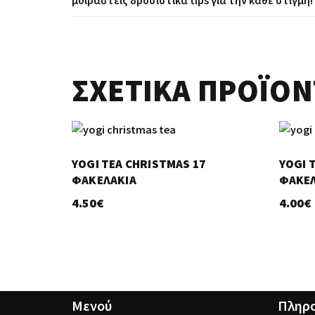
μοιραστείς δροσιστικά tips για την κάθε στιγμή!
ΣΧΕΤΙΚΆ ΠΡΟΪΌΝ
YOGI TEA CHRISTMAS 17
YOGI 
ΦΑΚΕΛΆΚΙΑ
ΦΑΚΕΛ
4.50
€
4.00
€
Μενού
Πληρο