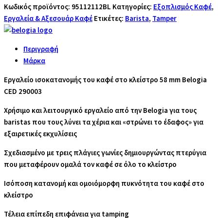
Εργαλείο
Κωδικός προϊόντος:
95112112BL
Κατηγορίες:
Εξοπλισμός Καφέ
,
Ισοκατανομής
Εργαλεία & Αξεσουάρ Καφέ
Ετικέτες:
Barista
,
Tamper
με
Επίπεδη
Περιγραφή
Επιφάνεια
Μάρκα
58mm
ποσότητα
Εργαλείο ισοκατανομής του καφέ στο κλείστρο 58 mm Belogia
CED 290003
Χρήσιμο και λειτουργικό εργαλείο από την Belogia για τους
baristas που τους λύνει τα χέρια και «στρώνει το έδαφος» για
εξαιρετικές εκχυλίσεις
Σχεδιασμένο με τρεις πλάγιες γωνίες δημιουργώντας πτερύγια
που μεταφέρουν ομαλά τον καφέ σε όλο το κλείστρο
Ισόποση κατανομή και ομοιόμορφη πυκνότητα του καφέ στο
κλείστρο
Τέλεια επίπεδη επιφάνεια για tamping