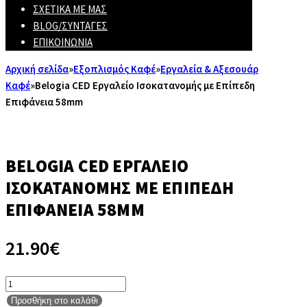
ΣΧΕΤΙΚΆ ΜΕ ΜΑΣ
BLOG/ΣΥΝΤΑΓΈΣ
ΕΠΙΚΟΙΝΩΝΊΑ
Αρχική σελίδα
»
Εξοπλισμός Καφέ
»
Εργαλεία & Αξεσουάρ
Καφέ
»
Belogia CED Εργαλείο Ισοκατανομής με Επίπεδη
Επιφάνεια 58mm
BELOGIA CED ΕΡΓΑΛΕΊΟ
ΙΣΟΚΑΤΑΝΟΜΉΣ ΜΕ ΕΠΊΠΕΔΗ
ΕΠΙΦΆΝΕΙΑ 58MM
21.90
€
Belogia
CED
Προσθήκη στο καλάθι