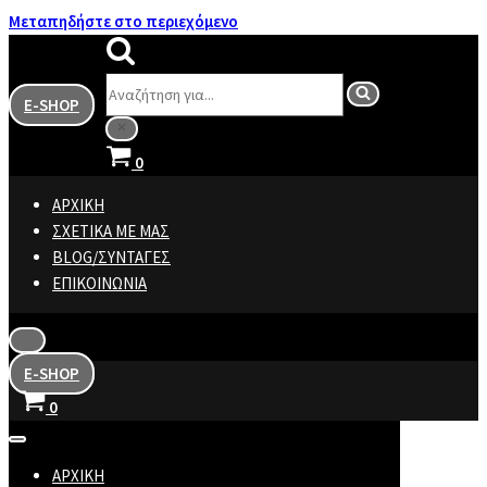
Μεταπηδήστε στο περιεχόμενο
Αναζήτηση
E-SHOP
για...
Καλάθι
0
ΑΡΧΙΚΉ
ΣΧΕΤΙΚΆ ΜΕ ΜΑΣ
BLOG/ΣΥΝΤΑΓΈΣ
ΕΠΙΚΟΙΝΩΝΊΑ
Μενού
πλοήγησης
E-SHOP
Καλάθι
0
Μενού
πλοήγησης
ΑΡΧΙΚΉ