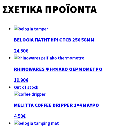
ΣΧΕΤΙΚΆ ΠΡΟΪΌΝΤΑ
BELOGIA ΠΑΤΗΤΉΡΙ CTCB 250 58MM
24.50
€
RHINOWARES ΨΗΦΙΑΚΌ ΘΕΡΜΌΜΕΤΡΟ
19.90
€
Out of stock
MELITTA COFFEE DRIPPER 1×4 ΜΑΎΡΟ
4.50
€